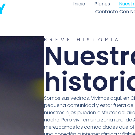
Y
Inicio
Planes
Nuestr
Contacte Con N
BREVE HISTORIA
Nuestr
histori
Somos sus vecinos. Vivimos aquí, en Ci
pequeña comunidad y estar fuera de 
nuestros hijos pueden disfrutar del aire l
noche. Pero vivir en una zona rural de 
merezcamos las comodidades que ofrece
una conexión a Internet rápida y fiable