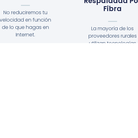
Respaldada Po
Fibra
No reduciremos tu
velocidad en función
de lo que hagas en
La mayoría de los
Internet.
proveedores rurales
utilizan tecnologías
inalámbricas. Esto
contribuye a los corte
cuando hace mal
tiempo.
Nuestra red está
respaldada por fibra
óptica para garantiza
las mejores velocidad
y fiabilidad.