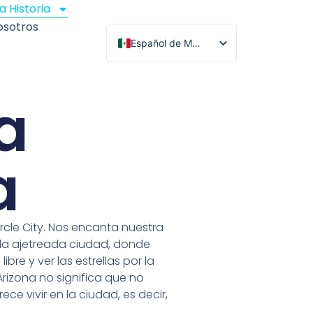
a Historia
osotros
Español de México
English
Română
a
한국어
Tagalog
a
rcle City. Nos encanta nuestra
la ajetreada ciudad, donde
ibre y ver las estrellas por la
Arizona no significa que no
 vivir en la ciudad, es decir,
.